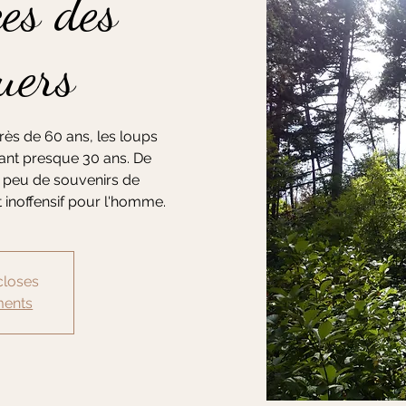
ces des
uers
près de 60 ans, les loups
enant presque 30 ans. De
peu de souvenirs de
 inoffensif pour l'homme.
closes
ments