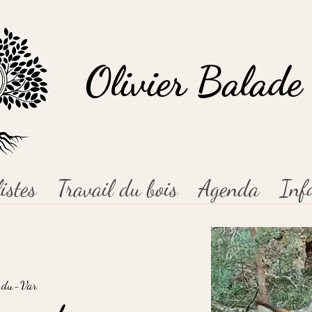
Olivier Balade 
istes
Travail du bois
Agenda
Inf
u-du-Var