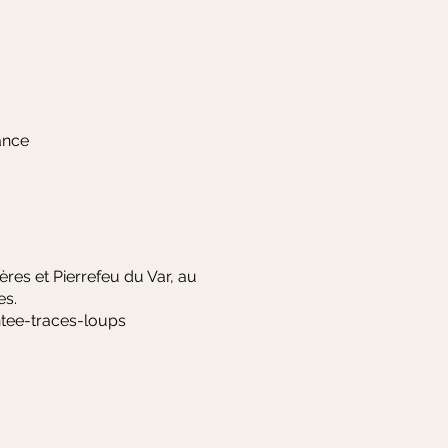
ance
res et Pierrefeu du Var, au
les.
ee-traces-loups