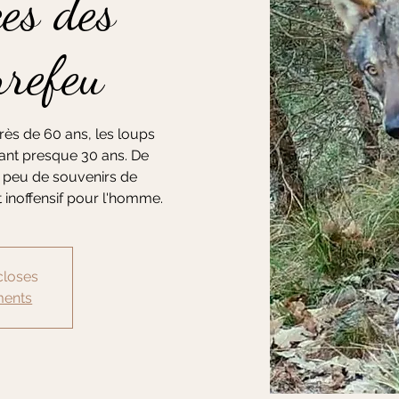
ces des
rrefeu
près de 60 ans, les loups
enant presque 30 ans. De
peu de souvenirs de
 inoffensif pour l'homme.
closes
ments