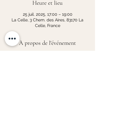
Heure et lieu
25 juil. 2025, 17:00 – 19:00
La Celle, 3 Chem. des Aires, 83170 La
Celle, France
À propos de l'événement
Sur réservation auprès des offices de 
tourisme de Provence Vert et Verdon, au 
plus tard la veille de la visite, dans la 
limite des places disponibles.
https://www.la-provence-
verte.net/accueil/contact.php
Partager cet événement