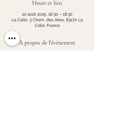
Heure et lieu
22 août 2025, 16:30 – 18:30
La Celle, 3 Chem. des Aires, 83170 La
Celle, France
À propos de l'événement
Sur réservation auprès des offices de 
tourisme de Provence Vert et Verdon, au 
plus tard la veille de la visite, dans la 
limite des places disponibles.
https://www.la-provence-
verte.net/accueil/contact.php
Partager cet événement